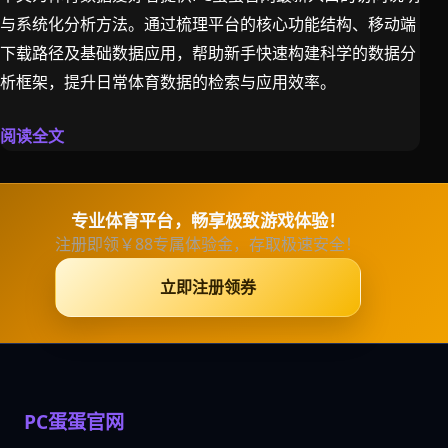
与系统化分析方法。通过梳理平台的核心功能结构、移动端
下载路径及基础数据应用，帮助新手快速构建科学的数据分
析框架，提升日常体育数据的检索与应用效率。
阅读全文
专业体育平台，畅享极致游戏体验！
注册即领￥88专属体验金，存取极速安全！
立即注册领券
PC蛋蛋官网