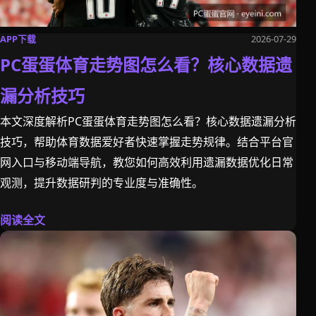
APP下载
2026-07-29
PC蛋蛋体育走势图怎么看？核心数据遗
漏分析技巧
本文深度解析PC蛋蛋体育走势图怎么看？核心数据遗漏分析
技巧，帮助体育数据爱好者快速掌握走势规律。结合平台官
网入口与移动端导航，教您如何高效利用遗漏数据优化日常
观测，提升数据研判的专业度与准确性。
阅读全文