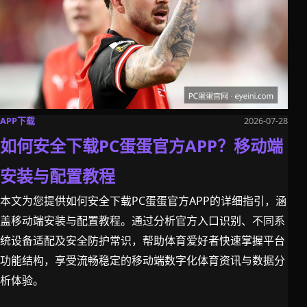
APP下载
2026-07-28
如何安全下载PC蛋蛋官方APP？移动端
安装与配置教程
本文为您提供如何安全下载PC蛋蛋官方APP的详细指引，涵
盖移动端安装与配置教程。通过分析官方入口识别、不同系
统设备适配及安全防护常识，帮助体育爱好者快速掌握平台
功能结构，享受流畅稳定的移动端数字化体育资讯与数据分
析体验。